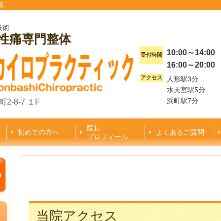
院
技術
慢性痛専門整体
10:00～14:00
受付時間
16:00～20:00
アクセス
人形駅3分
水天宮駅5分
浜町駅7分
2-8-7 １F
院長
初めての方へ
よくあるご質問
プロフィール
当院アクセス