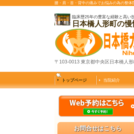
腰・肩・首・背中の痛みでお悩みの為の整体
臨床歴25年の豊富な経験と高い
日本橋人形町の
〒103-0013 東京都中央区日本橋人形町
トップページ
当院紹介
お問合せはこちら