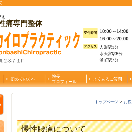
院
技術
慢性痛専門整体
10:00～14:00
受付時間
16:00～20:00
アクセス
人形駅3分
水天宮駅5分
浜町駅7分
2-8-7 １F
院長
初めての方へ
よくあるご質問
プロフィール
トップページ
お役
慢性腰痛について