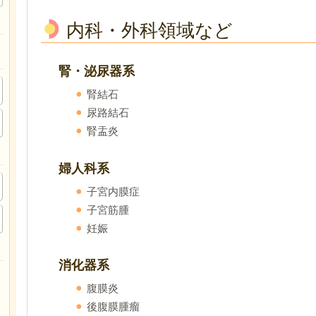
内科・外科領域など
腎・泌尿器系
腎結石
尿路結石
腎盂炎
婦人科系
子宮内膜症
子宮筋腫
妊娠
消化器系
腹膜炎
後腹膜腫瘤