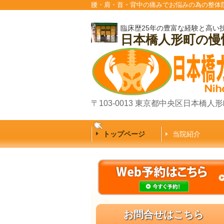
腰・肩・首・背中の痛みでお悩みの為の整体
臨床歴25年の豊富な経験と高い
日本橋人形町の
〒103-0013 東京都中央区日本橋人形町
トップページ
当院紹介
お問合せはこちら