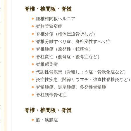
脊椎・椎間板・脊髄
腰椎椎間板ヘルニア
脊柱管狭窄症
脊椎外傷
（椎体圧迫骨折など）
脊椎分離すべり症、脊椎変性すべり症
脊椎腫瘍（原発性・転移性）
脊柱変性（側弯症・後弯症など）
脊椎感染症
代謝性骨疾患（骨粗しょう症・骨軟化症など）
炎症性疾患（関節リウマチ・強直性脊椎炎など
脊髄腫瘍、馬尾腫瘍、多発性骨髄腫
脊柱靭帯骨化症
脊椎・椎間板・脊髄
筋・筋膜症