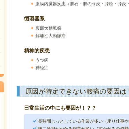
腹膜内臓器疾患（胆石・胆のう炎・膵癌・膵炎
循環器系
腹部大動脈瘤
解離性大動脈瘤
精神的疾患
うつ病
神経症
原因が特定できない腰痛の要因は
日常生活の中にも要因が！？？
長時間じっとしている作業が多い（座り仕事や
腰に負担がかかる作業が多い（前かがみの姿勢