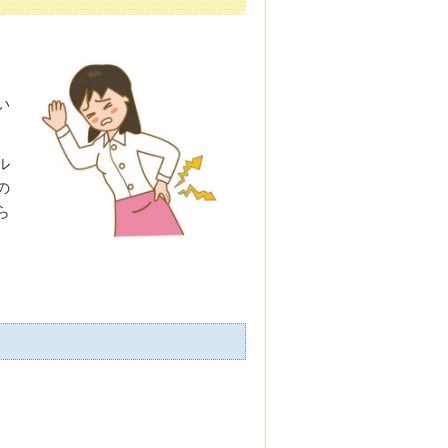
。
い
ル
の
ら