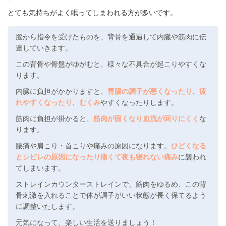
とても気持ちがよく眠ってしまわれる方が多いです。
脳から指令を受けたものを、背骨を通過して内臓や筋肉に伝
達していきます。
この背骨や骨盤がゆがむと、様々な不具合が起こりやすくな
ります。
内臓に負担がかかりますと、
胃腸の調子が悪くなったり
、
疲
れやすくなったり
、
むくみ
やすくなったりします。
筋肉に負担が掛かると、
筋肉が固くなり血流が回りにくく
な
ります。
腰痛や肩こり・首こりや痛みの原因になります。
ひどくなる
とシビレの原因になったり痛くて夜も寝れない痛み
に襲われ
てしまいます。
ストレインカウンターストレインで、筋肉をゆるめ、この背
骨刺激を入れることで体が調子がいい状態が長く保てるよう
に調整いたします。
元気になって、楽しい生活を送りましょう！