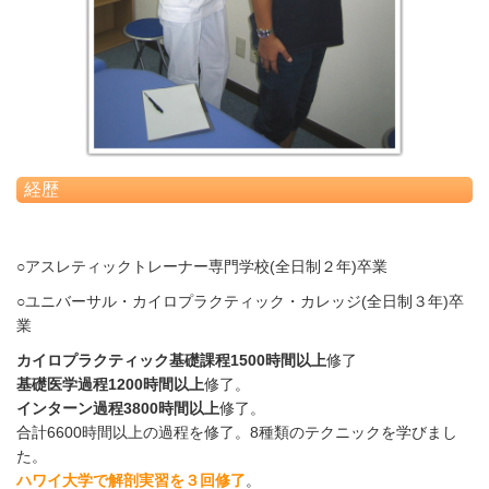
経歴
○アスレティックトレーナー専門学校(全日制２年)卒業
○ユニバーサル・カイロプラクティック・カレッジ(全日制３年)卒
業
カイロプラクティック基礎課程1500時間以上
修了
基礎医学過程1200時間以上
修了。
インターン過程3800時間以上
修了。
合計6600時間以上の過程を修了。8種類のテクニックを学びまし
た。
ハワイ大学で解剖実習を３回修了
。