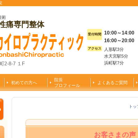
院
技術
慢性痛専門整体
10:00～14:00
受付時間
16:00～20:00
アクセス
人形駅3分
水天宮駅5分
浜町駅7分
2-8-7 １F
院長
初めての方へ
よくあるご質問
プロフィール
トッ
お客さまの声