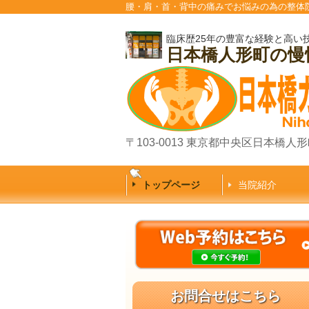
腰・肩・首・背中の痛みでお悩みの為の整体
臨床歴25年の豊富な経験と高い
日本橋人形町の
〒103-0013 東京都中央区日本橋人形町
トップページ
当院紹介
お問合せはこちら